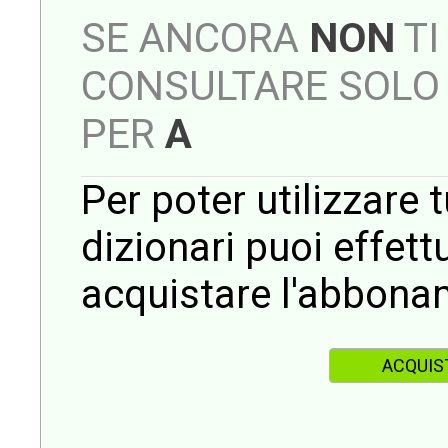
SE ANCORA
NON
TI
CONSULTARE SOLO 
PER
A
Per poter utilizzare t
dizionari puoi effet
acquistare l'abbona
ACQUIS