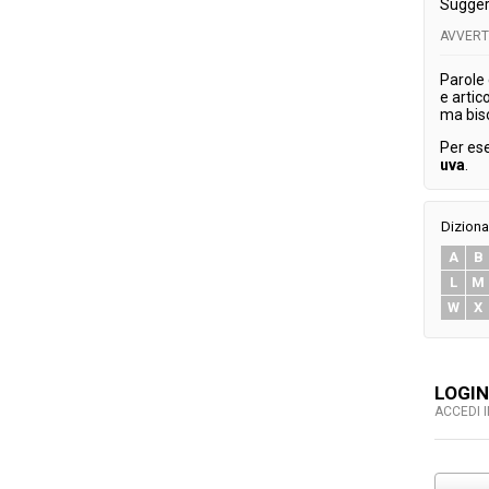
Sugger
AVVER
Parole
e artic
ma bis
Per es
uva
.
Diziona
A
B
L
M
W
X
LOGIN
ACCEDI 