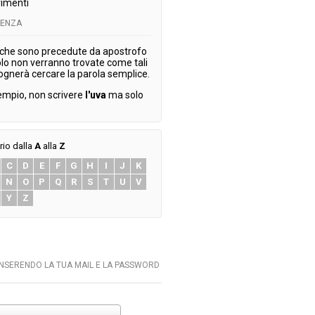
imenti
TENZA
 che sono precedute da apostrofo
olo non verranno trovate come tali
ognerà cercare la parola semplice.
empio, non scrivere
l'uva
ma solo
rio dalla
A
alla
Z
C
D
E
F
G
H
I
J
K
N
O
P
Q
R
S
T
U
V
Y
Z
INSERENDO LA TUA MAIL E LA PASSWORD