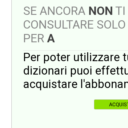
SE ANCORA
NON
TI
CONSULTARE SOLO 
PER
A
Per poter utilizzare t
dizionari puoi effet
acquistare l'abbona
ACQUIS