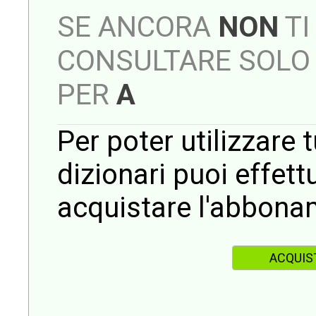
SE ANCORA
NON
TI
CONSULTARE SOLO 
PER
A
Per poter utilizzare t
dizionari puoi effet
acquistare l'abbona
ACQUIS