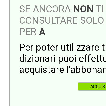
SE ANCORA
NON
TI
CONSULTARE SOLO 
PER
A
Per poter utilizzare t
dizionari puoi effet
acquistare l'abbona
ACQUIS