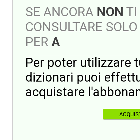
SE ANCORA
NON
TI
CONSULTARE SOLO 
PER
A
Per poter utilizzare t
dizionari puoi effet
acquistare l'abbona
ACQUIS