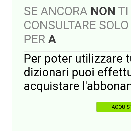
SE ANCORA
NON
TI
CONSULTARE SOLO 
PER
A
Per poter utilizzare t
dizionari puoi effet
acquistare l'abbona
ACQUIS