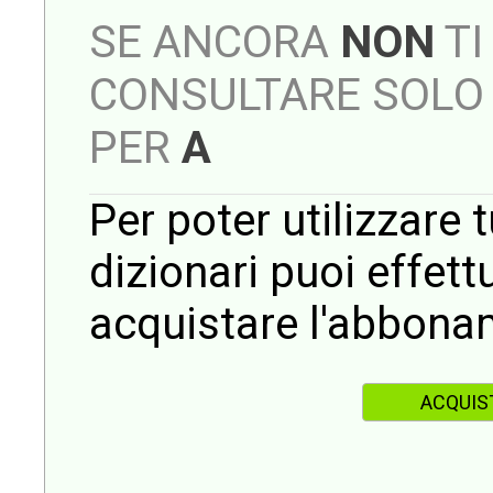
SE ANCORA
NON
TI
CONSULTARE SOLO 
PER
A
Per poter utilizzare t
dizionari puoi effet
acquistare l'abbona
ACQUIS