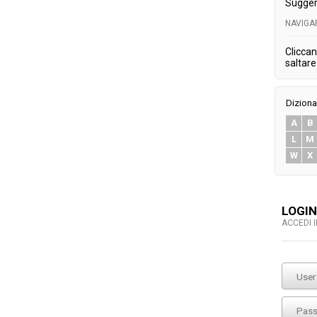
Sugger
NAVIGA
Cliccan
saltare 
Diziona
A
B
L
M
W
X
LOGIN
ACCEDI 