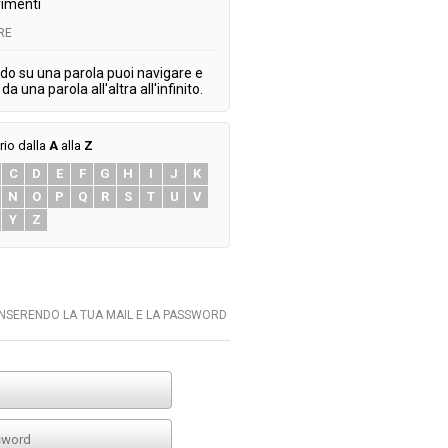
imenti
RE
do su una parola puoi navigare e
da una parola all'altra all'infinito.
rio dalla
A
alla
Z
C
D
E
F
G
H
I
J
K
N
O
P
Q
R
S
T
U
V
Y
Z
INSERENDO LA TUA MAIL E LA PASSWORD