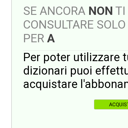
SE ANCORA
NON
TI
CONSULTARE SOLO 
PER
A
Per poter utilizzare t
dizionari puoi effet
acquistare l'abbona
ACQUIS