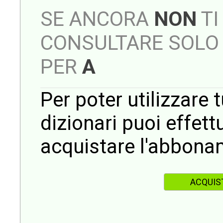
SE ANCORA
NON
TI
CONSULTARE SOLO 
PER
A
Per poter utilizzare t
dizionari puoi effet
acquistare l'abbona
ACQUIS