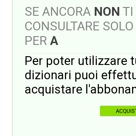
SE ANCORA
NON
TI
CONSULTARE SOLO 
PER
A
Per poter utilizzare t
dizionari puoi effet
acquistare l'abbona
ACQUIS