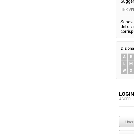
Sugger
LINK V
Sapevi 
del diz
corris
Diziona
A
B
L
M
W
X
LOGIN
ACCEDI 