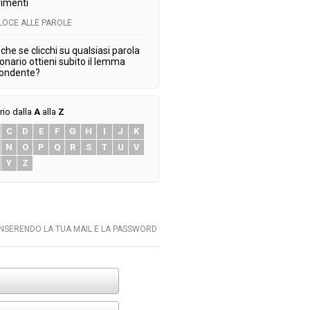
imenti
ELOCE ALLE PAROLE
che se clicchi su qualsiasi parola
ionario ottieni subito il lemma
pondente?
rio dalla
A
alla
Z
C
D
E
F
G
H
I
J
K
N
O
P
Q
R
S
T
U
V
Y
Z
INSERENDO LA TUA MAIL E LA PASSWORD