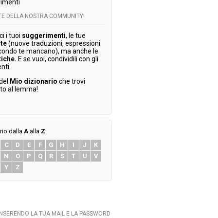
imenti
RTE DELLA NOSTRA COMMUNITY!
 i tuoi
suggerimenti
, le tue
te
(nuove traduzioni, espressioni
condo te mancano), ma anche le
tiche.
E se vuoi, condividili con gli
enti.
 del
Mio dizionario
che trovi
ato al lemma!
rio dalla
A
alla
Z
C
D
E
F
G
H
I
J
K
N
O
P
Q
R
S
T
U
V
Y
Z
INSERENDO LA TUA MAIL E LA PASSWORD