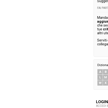
Sugger
FAI PA
Mandaci
aggiun
che se
tue
cri
altri ut
Serviti
colleg
Diziona
A
B
L
M
W
X
LOGIN
ACCEDI 