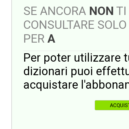
SE ANCORA
NON
TI
CONSULTARE SOLO 
PER
A
Per poter utilizzare t
dizionari puoi effet
acquistare l'abbona
ACQUIS