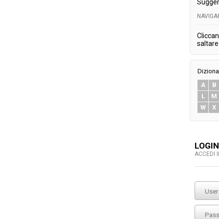
Sugger
NAVIGA
Cliccan
saltare 
Diziona
A
B
L
M
W
X
LOGIN
ACCEDI 