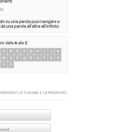
imenti
RE
do su una parola puoi navigare e
da una parola all'altra all'infinito.
rio dalla
A
alla
Z
C
D
E
F
G
H
I
J
K
N
O
P
Q
R
S
T
U
V
Y
Z
INSERENDO LA TUA MAIL E LA PASSWORD