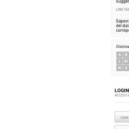
Sugger
LINK V
Sapevi 
del diz
corris
Diziona
A
B
L
M
W
X
LOGIN
ACCEDI 