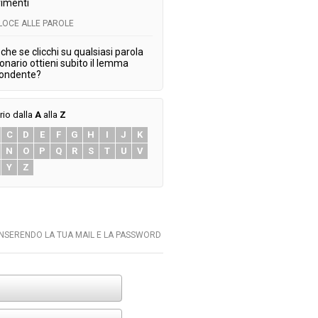
imenti
ELOCE ALLE PAROLE
che se clicchi su qualsiasi parola
ionario ottieni subito il lemma
pondente?
rio dalla
A
alla
Z
C
D
E
F
G
H
I
J
K
N
O
P
Q
R
S
T
U
V
Y
Z
INSERENDO LA TUA MAIL E LA PASSWORD