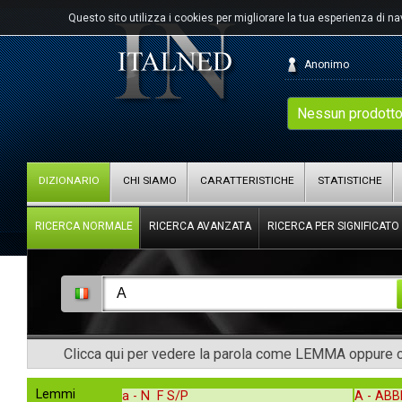
Questo sito utilizza i cookies per migliorare la tua esperienza di n
Anonimo
Nessun prodotto
DIZIONARIO
CHI SIAMO
CARATTERISTICHE
STATISTICHE
RICERCA NORMALE
RICERCA AVANZATA
RICERCA PER SIGNIFICATO
Clicca qui per vedere la parola come LEMMA oppure co
Lemmi
a -
N F S/P
A -
AB