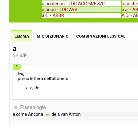
a posteriori -
LOC AGG M/F S/P
a poster
a priori -
LOC AVV
a.a. -
A
a.c. -
ABBR
A.D. -
A
LEMMA
MIO DIZIONARIO
COMBINAZIONI LESSICALI
a
N
F
S/P
1
ling.
prima
lettera
dell'alfabeto
a
de
Fraseologie
a
come
Ancona
de
a
van
Anton