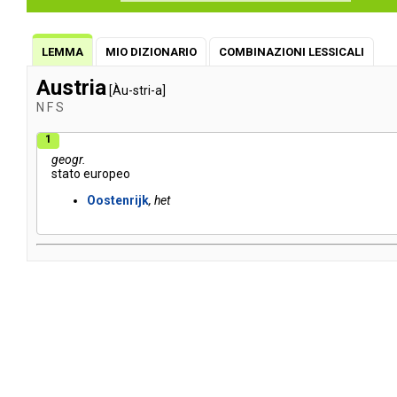
LEMMA
MIO DIZIONARIO
COMBINAZIONI LESSICALI
Austria
[Àu-stri-a]
N
F
S
1
geogr.
stato
europeo
Oostenrijk
het