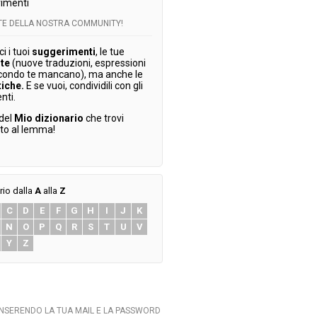
imenti
RTE DELLA NOSTRA COMMUNITY!
 i tuoi
suggerimenti
, le tue
te
(nuove traduzioni, espressioni
condo te mancano), ma anche le
tiche.
E se vuoi, condividili con gli
enti.
 del
Mio dizionario
che trovi
ato al lemma!
rio dalla
A
alla
Z
C
D
E
F
G
H
I
J
K
N
O
P
Q
R
S
T
U
V
Y
Z
INSERENDO LA TUA MAIL E LA PASSWORD