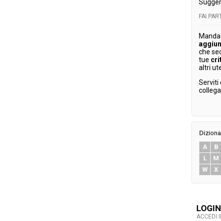
Sugger
FAI PA
Mandaci
aggiun
che se
tue
cri
altri ut
Serviti
colleg
Diziona
A
B
L
M
W
X
LOGIN
ACCEDI 