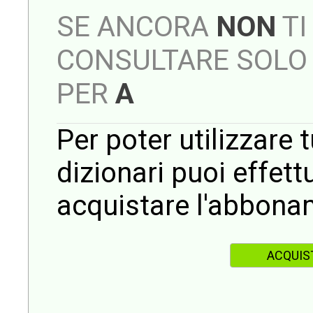
SE ANCORA
NON
TI
CONSULTARE SOLO 
PER
A
Per poter utilizzare t
dizionari puoi effet
acquistare l'abbona
ACQUIS