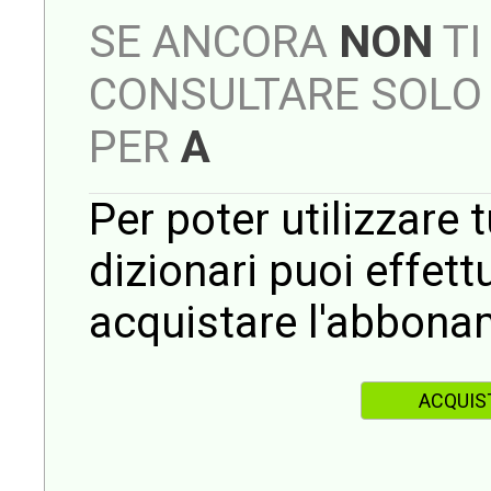
SE ANCORA
NON
TI
CONSULTARE SOLO 
PER
A
Per poter utilizzare t
dizionari puoi effet
acquistare l'abbona
ACQUIS