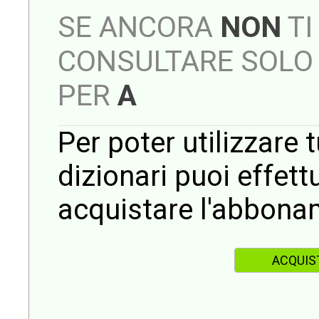
SE ANCORA
NON
TI
CONSULTARE SOLO 
PER
A
Per poter utilizzare t
dizionari puoi effet
acquistare l'abbona
ACQUIS