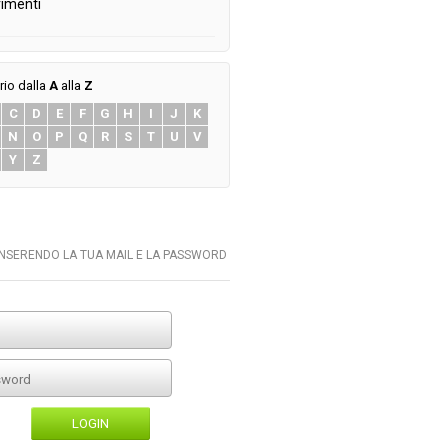
imenti
rio dalla
A
alla
Z
C
D
E
F
G
H
I
J
K
N
O
P
Q
R
S
T
U
V
Y
Z
INSERENDO LA TUA MAIL E LA PASSWORD
LOGIN