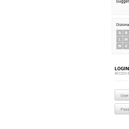
Sugger
Diziona
A
B
L
M
W
X
LOGIN
ACCEDI 