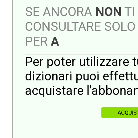
SE ANCORA
NON
TI
CONSULTARE SOLO 
PER
A
Per poter utilizzare t
dizionari puoi effet
acquistare l'abbona
ACQUIS