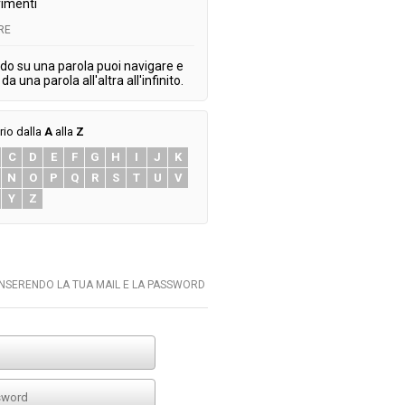
imenti
RE
do su una parola puoi navigare e
da una parola all'altra all'infinito.
rio dalla
A
alla
Z
C
D
E
F
G
H
I
J
K
N
O
P
Q
R
S
T
U
V
Y
Z
INSERENDO LA TUA MAIL E LA PASSWORD