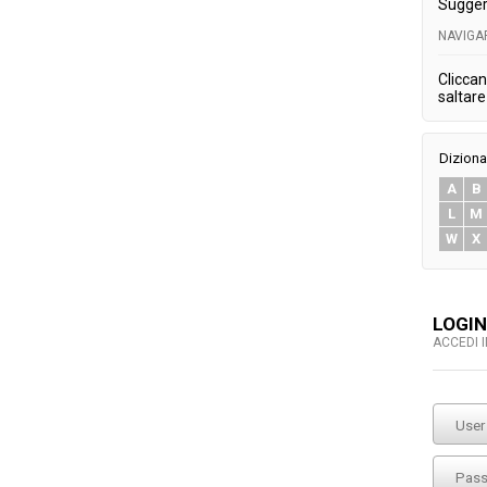
Sugger
NAVIGA
Cliccan
saltare 
Diziona
A
B
L
M
W
X
LOGIN
ACCEDI 