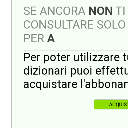
SE ANCORA
NON
TI
CONSULTARE SOLO 
PER
A
Per poter utilizzare t
dizionari puoi effet
acquistare l'abbona
ACQUIS