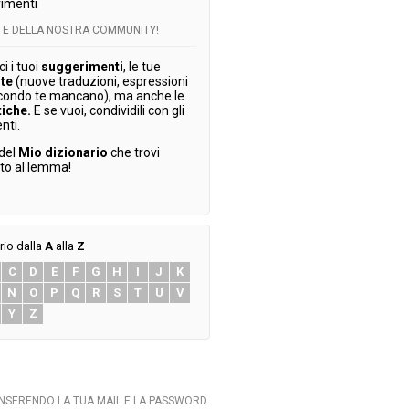
imenti
RTE DELLA NOSTRA COMMUNITY!
 i tuoi
suggerimenti
, le tue
te
(nuove traduzioni, espressioni
condo te mancano), ma anche le
tiche.
E se vuoi, condividili con gli
enti.
 del
Mio dizionario
che trovi
ato al lemma!
rio dalla
A
alla
Z
C
D
E
F
G
H
I
J
K
N
O
P
Q
R
S
T
U
V
Y
Z
INSERENDO LA TUA MAIL E LA PASSWORD