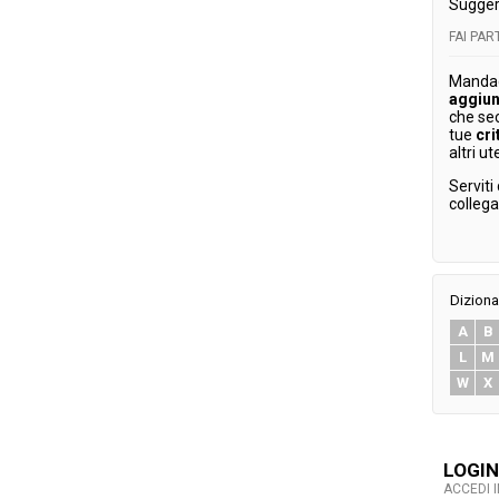
Sugger
FAI PA
Mandaci
aggiun
che se
tue
cri
altri ut
Serviti
colleg
Diziona
A
B
L
M
W
X
LOGIN
ACCEDI 