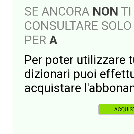
SE ANCORA
NON
TI
CONSULTARE SOLO 
PER
A
Per poter utilizzare t
dizionari puoi effet
acquistare l'abbona
ACQUIS