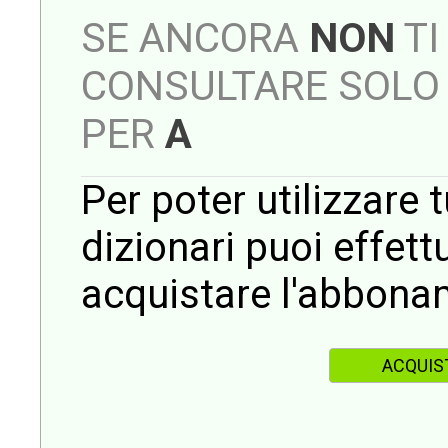
SE ANCORA
NON
TI
CONSULTARE SOLO 
PER
A
Per poter utilizzare t
dizionari puoi effet
acquistare l'abbona
ACQUIS