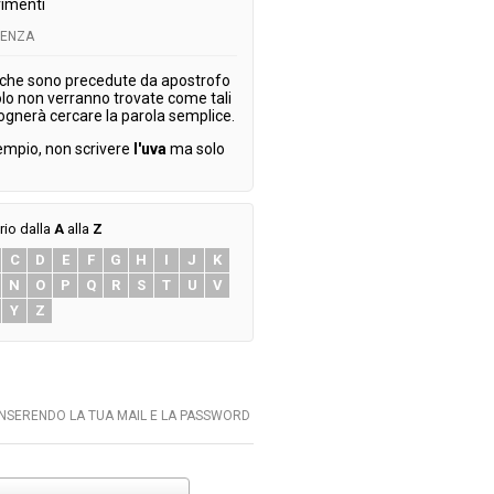
imenti
TENZA
 che sono precedute da apostrofo
olo non verranno trovate come tali
ognerà cercare la parola semplice.
empio, non scrivere
l'uva
ma solo
rio dalla
A
alla
Z
C
D
E
F
G
H
I
J
K
N
O
P
Q
R
S
T
U
V
Y
Z
INSERENDO LA TUA MAIL E LA PASSWORD