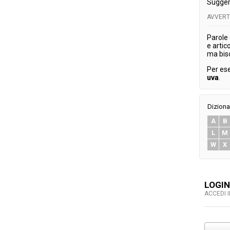
Sugger
AVVER
Parole
e artic
ma bis
Per es
uva
.
Diziona
A
B
L
M
W
X
LOGIN
ACCEDI 