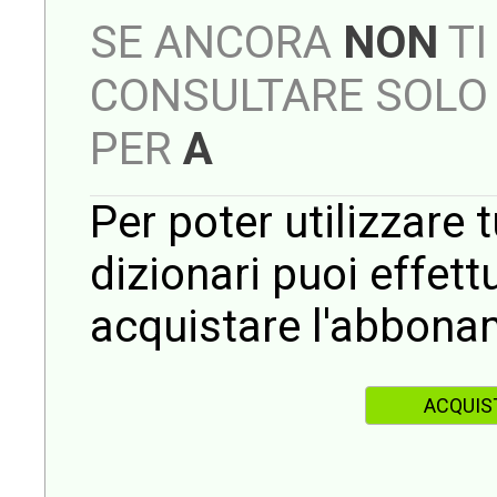
SE ANCORA
NON
TI
CONSULTARE SOLO 
PER
A
Per poter utilizzare t
dizionari puoi effet
acquistare l'abbona
ACQUIS