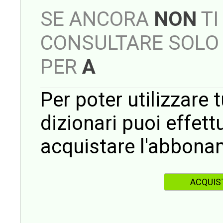
SE ANCORA
NON
TI
CONSULTARE SOLO 
PER
A
Per poter utilizzare t
dizionari puoi effet
acquistare l'abbona
ACQUIS