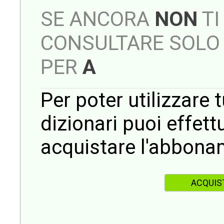
SE ANCORA
NON
TI
CONSULTARE SOLO 
PER
A
Per poter utilizzare t
dizionari puoi effet
acquistare l'abbona
ACQUIS