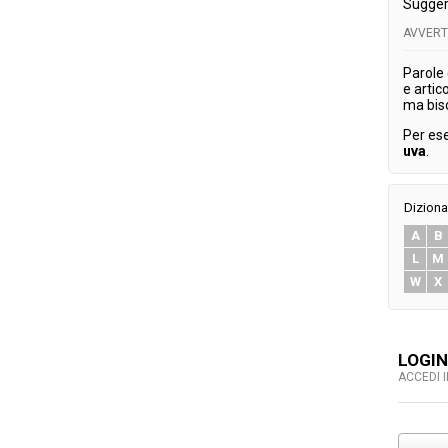
Sugger
AVVER
Parole
e artic
ma bis
Per es
uva
.
Diziona
A
B
L
M
W
X
LOGIN
ACCEDI 