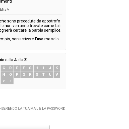
imenti
TENZA
 che sono precedute da apostrofo
olo non verranno trovate come tali
ognerà cercare la parola semplice.
empio, non scrivere
l'uva
ma solo
rio dalla
A
alla
Z
C
D
E
F
G
H
I
J
K
N
O
P
Q
R
S
T
U
V
Y
Z
INSERENDO LA TUA MAIL E LA PASSWORD