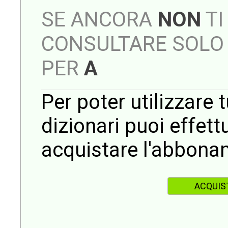
SE ANCORA
NON
TI
CONSULTARE SOLO 
PER
A
Per poter utilizzare t
dizionari puoi effet
acquistare l'abbona
ACQUIS