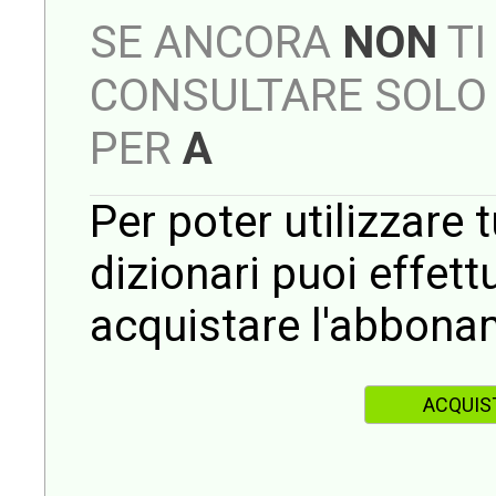
SE ANCORA
NON
TI
CONSULTARE SOLO 
PER
A
Per poter utilizzare t
dizionari puoi effet
acquistare l'abbona
ACQUIS