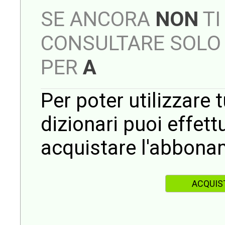
SE ANCORA
NON
TI
CONSULTARE SOLO 
PER
A
Per poter utilizzare t
dizionari puoi effet
acquistare l'abbona
ACQUIS