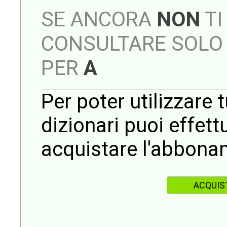
SE ANCORA
NON
TI
CONSULTARE SOLO 
PER
A
Per poter utilizzare t
dizionari puoi effet
acquistare l'abbona
ACQUIS