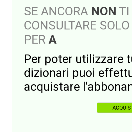
SE ANCORA
NON
TI
CONSULTARE SOLO 
PER
A
Per poter utilizzare t
dizionari puoi effet
acquistare l'abbona
ACQUIS