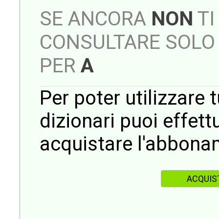
SE ANCORA
NON
TI
CONSULTARE SOLO 
PER
A
Per poter utilizzare t
dizionari puoi effet
acquistare l'abbona
ACQUIS