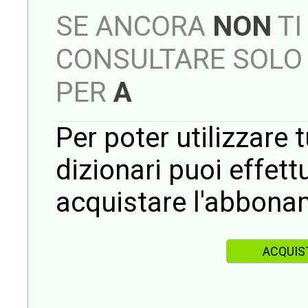
SE ANCORA
NON
TI
CONSULTARE SOLO 
PER
A
Per poter utilizzare t
dizionari puoi effet
acquistare l'abbona
ACQUIS