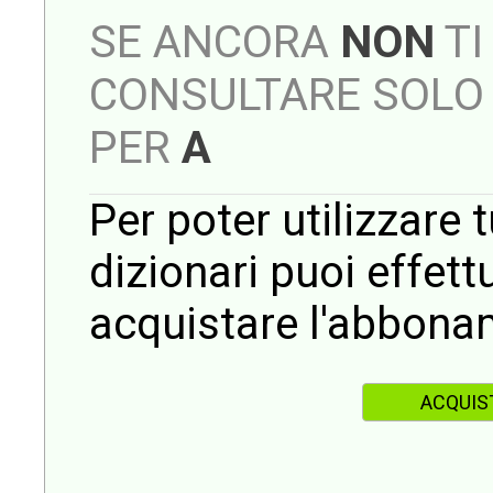
SE ANCORA
NON
TI
CONSULTARE SOLO 
PER
A
Per poter utilizzare t
dizionari puoi effet
acquistare l'abbona
ACQUIS