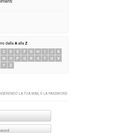
imenti
rio dalla
A
alla
Z
C
D
E
F
G
H
I
J
K
N
O
P
Q
R
S
T
U
V
Y
Z
INSERENDO LA TUA MAIL E LA PASSWORD