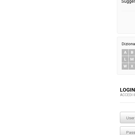
Sugger
Diziona
A
B
L
M
W
X
LOGIN
ACCEDI 