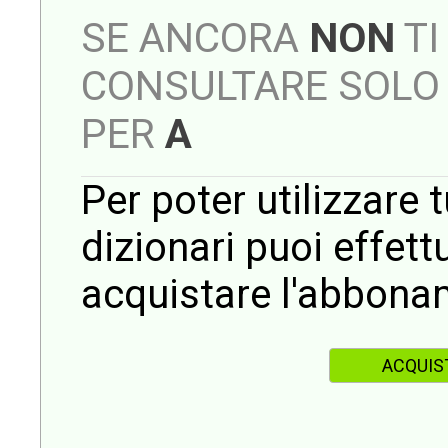
SE ANCORA
NON
TI
CONSULTARE SOLO 
PER
A
Per poter utilizzare t
dizionari puoi effet
acquistare l'abbona
ACQUIS