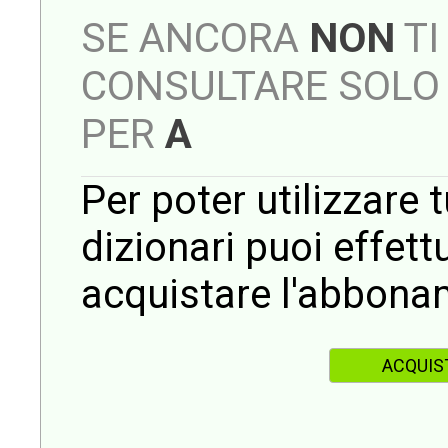
SE ANCORA
NON
TI
CONSULTARE SOLO 
PER
A
Per poter utilizzare t
dizionari puoi effet
acquistare l'abbona
ACQUIS