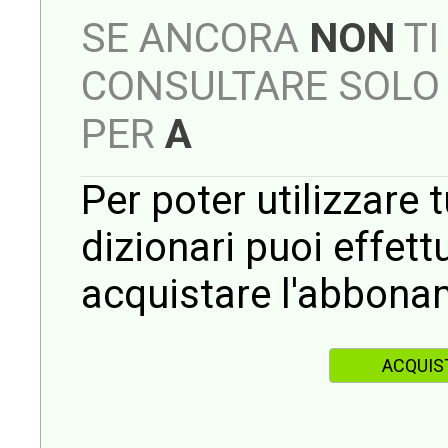
SE ANCORA
NON
TI
CONSULTARE SOLO 
PER
A
Per poter utilizzare t
dizionari puoi effet
acquistare l'abbona
ACQUIS