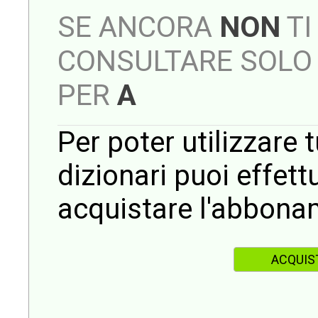
SE ANCORA
NON
TI
CONSULTARE SOLO 
PER
A
Per poter utilizzare t
dizionari puoi effet
acquistare l'abbona
ACQUIS