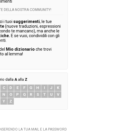
imenti
RTE DELLA NOSTRA COMMUNITY!
 i tuoi
suggerimenti
, le tue
te
(nuove traduzioni, espressioni
condo te mancano), ma anche le
tiche.
E se vuoi, condividili con gli
enti.
 del
Mio dizionario
che trovi
ato al lemma!
rio dalla
A
alla
Z
C
D
E
F
G
H
I
J
K
N
O
P
Q
R
S
T
U
V
Y
Z
INSERENDO LA TUA MAIL E LA PASSWORD