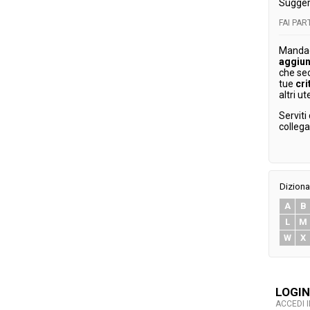
Sugger
FAI PA
Mandaci
aggiun
che se
tue
cri
altri ut
Serviti
colleg
Diziona
A
B
L
M
W
X
LOGIN
ACCEDI 