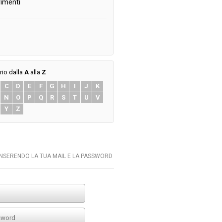
imenti
rio dalla
A
alla
Z
C
D
E
F
G
H
I
J
K
N
O
P
Q
R
S
T
U
V
Y
Z
INSERENDO LA TUA MAIL E LA PASSWORD