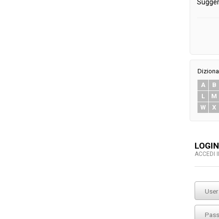
Sugger
Diziona
A
B
L
M
W
X
LOGIN
ACCEDI 